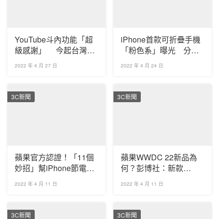
YouTube斗內功能「超
iPhone首款可折疊手機
級感謝」 今起台灣也
「粉色系」曝光 分析
可用了！
師：最快2025年推出
2022 年 4 月 27 日
2022 年 4 月 24 日
3C新聞
3C新聞
蘋果官方認證！「11個
蘋果WWDC 22新品為
妙招」幫iPhone節電
何？彭博社：新款
開Wi-Fi比行動網路更省
MacBook Air有望亮相
2022 年 4 月 11 日
2022 年 4 月 11 日
電
3C新聞
3C新聞