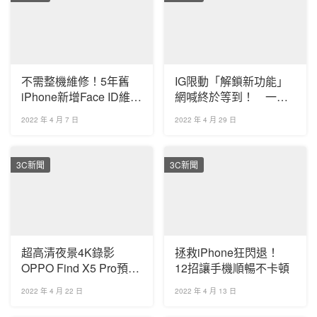
不需整機維修！5年舊
IG限動「解鎖新功能」
iPhone新增Face ID維修
網喊終於等到！ 一票
服務
人超不習慣：一直按錯
2022 年 4 月 7 日
2022 年 4 月 29 日
3C新聞
3C新聞
超高清夜景4K錄影
拯救iPhone狂閃退！
OPPO Find X5 Pro預購
12招讓手機順暢不卡頓
開跑
2022 年 4 月 22 日
2022 年 4 月 13 日