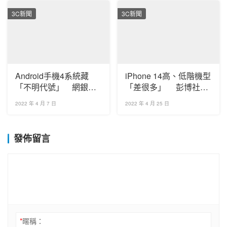
3C新聞
3C新聞
Android手機4系統藏
iPhone 14高、低階機型
「不明代號」 網銀
「差很多」 彭博社盤
APP恐遭入侵盜款
點三大差異
2022 年 4 月 7 日
2022 年 4 月 25 日
發佈留言
*
暱稱：