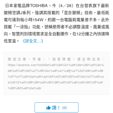
 日本家電品牌TOSHIBA，今（4／28）在台發表旗下最新
變頻空調J系列，強調其搭載的「混合變頻」技術，最低耗
電可達到每小時154Ｗ，約跟一台電腦耗電量差不多，此外
搭載「一涼指」功能，號稱使用者不必調整溫度、風量或風
向，智慧判別環境需求並全自動運作，在12分鐘之內快速降
低室溫。 
《詳全文…》
原创文章，作者：，如若转载，请注明出处：
https://acenms.com/toshiba%e6%9d%b1%e8%8a%9d%e5%9c%
a8%e5%8f%b0%e7%99%bc%e8%a1%a8j%e7%b3%bb%e5%88
%97%e7%a9%ba%e8%aa%bf%e3%80%80%e5%bc%b7%e8%a
a%bf12%e5%88%86%e9%90%98%e5%bf%ab%e9%80%9f%e9
%99%8d%e6%ba%ab/
讚！
(0)