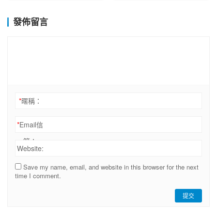
發佈留言
*
暱稱：
*
Email信
箱：
Website:
Save my name, email, and website in this browser for the next
time I comment.
提交