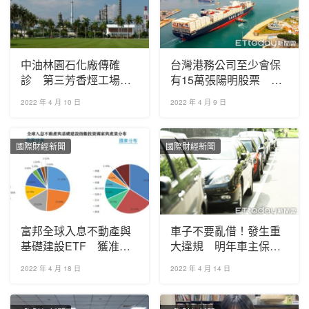
中油林園石化廠傳確
台灣港務公司至少會保
診 第三芳香烴工場停
有15萬張陽明股票 這
爐檢修三天
次1.5萬張會堅持不賣低
2022 年 4 月 10 日
2022 年 4 月 9 日
價
國際財經新聞
國際財經新聞
富邦全球入息不動產與
車子不要亂借！發生重
基礎建設ETF 獲准募
大違規 明年車主保費
集
加重
2022 年 4 月 18 日
2022 年 4 月 14 日