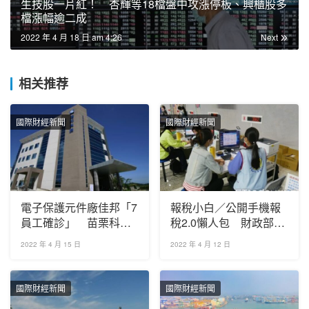
生技股一片紅！ 杏輝等18檔盤中攻漲停板、興櫃股多
檔漲幅逾二成
2022 年 4 月 18 日 am 4:26
Next
相关推荐
國際財經新聞
國際財經新聞
電子保護元件廠佳邦「7
報稅小白／公開手機報
員工確診」 苗栗科義
稅2.0懶人包 財政部：
街工廠啟動環境清消
讓你知道在家報稅多方
2022 年 4 月 15 日
2022 年 4 月 12 日
便！
國際財經新聞
國際財經新聞