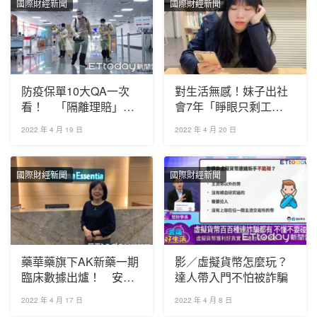
國際財經新聞
國際財經新聞
防疫保單10大QA一次
對生活無感！妹子出社
看！ 「隔離理賠」恐
會7年「睜眼只剩工
成絕跡
作」 網爆共鳴：真的
2022 年 4 月 19 日
2022 年 4 月 20 日
累
國際財經新聞
國際財經新聞
藥華藥旗下AK新藥一期
影／虛擬貨幣怎麼玩？
臨床數據出爐！ 安全
達人帶入門不怕被詐騙
性良好、續推三期臨床
2022 年 4 月 17 日
2022 年 4 月 8 日