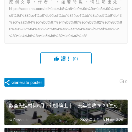
原创文章，作者：，如若转载，请注明出处：
https://acenms.com/etf%e4%b8%a6%e9%9d%9e%e8%90%ac%
e9%9d%88%e4%b8%b9%ef%bc%81%e4%bb%8a%e5%b9%b43
%e6%aa%94%e5%b0%87%e4%b8%8b%e5%b8%82%e3%80%8
0%e9%82%84%e6%9c%894%e6%aa%94%e4%b9%9f%e6%9c
%89%e4%b8%8b%e5%b8%82%e9%a2%a8/
讚！
(0)
0
Generate poster
鼎基先進材料5月下旬掛牌上市 去年營收25.39億元
Previous
2022 年 4 月 18 日 am 3:29