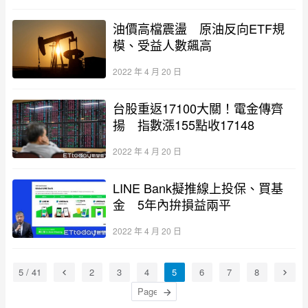
油價高檔震盪 原油反向ETF規
模、受益人數飆高
2022 年 4 月 20 日
台股重返17100大關！電金傳齊
揚 指數漲155點收17148
2022 年 4 月 20 日
LINE Bank擬推線上投保、買基
金 5年內拚損益兩平
2022 年 4 月 20 日
5 / 41
2
3
4
5
6
7
8