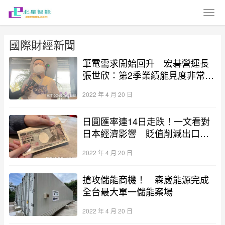
國際財經新聞
筆電需求開始回升 宏碁營運長
張世欣：第2季業績能見度非常樂
觀
2022 年 4 月 20 日
日圓匯率連14日走跌！一文看對
日本經濟影響 貶值削減出口紅
利
2022 年 4 月 20 日
搶攻儲能商機！ 森崴能源完成
全台最大單一儲能案場
2022 年 4 月 20 日