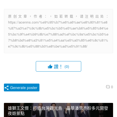
原创文章，作者：，如若转载，请注明出处：
https://acenms.com/%e9%95%b7%e6%a6%ae%e8%80%81%e8
%87%a3%e7%9c%8b%e5%bc%b5%e5%ae%b6%e5%85%84%e
5%bc%9f%e4%b9%8b%e7%88%ad%ef%bc%9a%e5%bc%b5%e
7%b8%bd%e8%a3%81%e5%a4%aa%e5%a0%85%e6%8c%81%
e7%9c%8b%e5%88%b0%e8%be%ad%e5%91%88/
讚！
(0)
0
Generate poster
雄獅王文傑：打造台灣觀光島 晶華潘思亮盼多元開發
夜遊景點