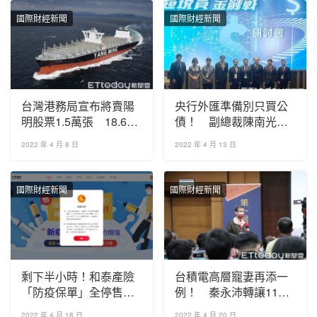
國際財經新聞
國際財經新聞
台灣港務局宣布將賣陽
央行外匯準備別只買公
明股票1.5萬張 18.6億
債！ 副總裁陳南光建
可望入袋
議「投資戰略性資源」
2022 年 4 月 8 日
2022 年 4 月 13 日
國際財經新聞
國際財經新聞
剩下半小時！和泰產險
台積電高層寵妻再添一
「防疫保單」全停售
例！ 秦永沛轉讓11億
最新公告曝光
元股票給太太
2022 年 4 月 18 日
2022 年 4 月 20 日