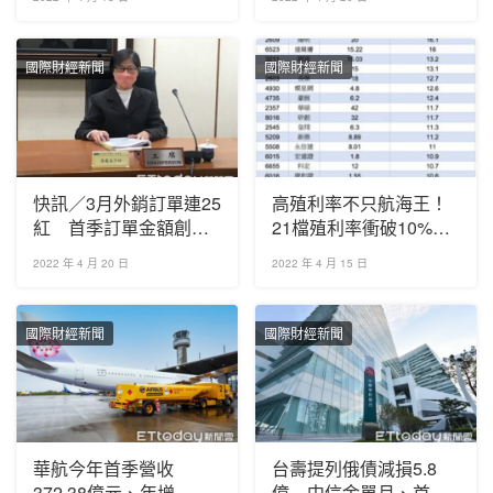
國際財經新聞
國際財經新聞
快訊／3月外銷訂單連25
高殖利率不只航海王！
紅 首季訂單金額創同
21檔殖利率衝破10%
期新高
一表看懂
2022 年 4 月 20 日
2022 年 4 月 15 日
國際財經新聞
國際財經新聞
華航今年首季營收
台壽提列俄債減損5.8
372.38億元、年增
億 中信金單月、首季