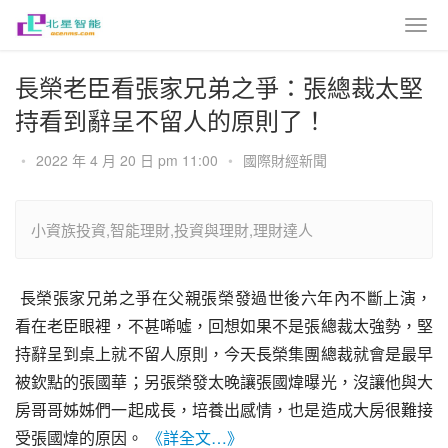
長榮老臣看張家兄弟之爭：張總裁太堅
持看到辭呈不留人的原則了！
•
2022 年 4 月 20 日 pm 11:00
•
國際財經新聞
小資族投資,智能理財,投資與理財,理財達人
 長榮張家兄弟之爭在父親張榮發過世後六年內不斷上演，
看在老臣眼裡，不甚唏噓，回想如果不是張總裁太強勢，堅
持辭呈到桌上就不留人原則，今天長榮集團總裁就會是最早
被欽點的張國華；另張榮發太晚讓張國煒曝光，沒讓他與大
房哥哥姊姊們一起成長，培養出感情，也是造成大房很難接
受張國煒的原因。 
《詳全文…》