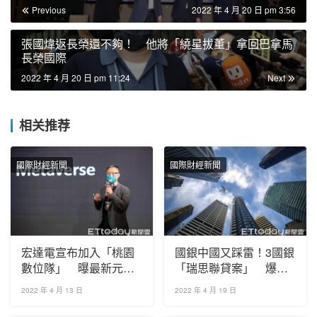
Previous
2022 年 4 月 20 日 pm 3:56
張國煒返長榮還不夠！ 他將「繞星拔董」拿回巴拿馬
長榮國際
2022 年 4 月 20 日 pm 11:24
Next
相关推荐
國際財經新聞
國際財經新聞
宏達電宣布加入「桃園
國銀中國又踩雷！3國銀
數位隊」 曝最新元宇
「瑞思聯貸案」 爆
宙藍圖！
6500萬美元違約
2022 年 4 月 13 日
2022 年 4 月 19 日