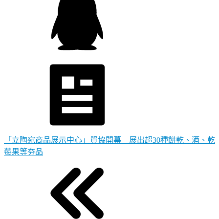
「立陶宛商品展示中心」貿協開幕 展出超30種餅乾、酒、乾
莓果等夯品