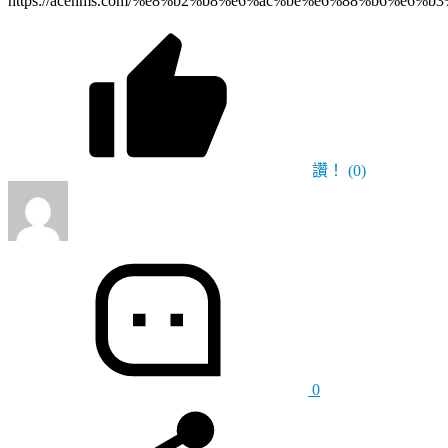
https://acenms.com/%e8%b2%b8%e6%ac%be%e6%88%b6%e
讚！
(0)
0