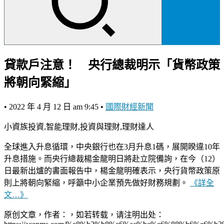
貸款戶注意！ 央行總裁明示「貨幣政策
將朝向緊縮」
•
2022 年 4 月 12 日 am 9:45
•
國際財經新聞
小資族投資,智能理財,投資與理財,理財達人
全球進入升息循環，中央銀行也在3月升息1碼，展開睽違10年
升息措施。而央行總裁楊金龍明日將赴立院備詢，在今（12）
日最新出爐的書面報告中，楊金龍明確表示，央行貨幣政策原
則上將朝向緊縮，呼籲中小企業預先做好財務規劃。
《詳全
文…》
原创文章，作者：，如若转载，请注明出处：