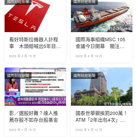
國際財經新聞
國際財經新聞
看好特斯拉機器人計程
國際海事組織MSC 105
車 木頭姐喊出5年目標
會議今日開幕 關注替
價4600美元
代燃油安全指南等熱門
2022 年 4 月 15 日
2022 年 4 月 19 日
議題
國際財經新聞
國際財經新聞
影／選股好難？達人推
國泰世華銀挨罰200萬！
薦存股不如存台股基金
ATM「2年出包4次」
影響3.5萬人
2022 年 4 月 15 日
2022 年 4 月 12 日