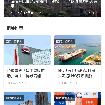
上海清零比俄烏戰恐怖！ 謝金河：全球供應鏈恐大病
一場
2022 年 4 月 12 日 pm 12:41
Next
相关推荐
國際財經新聞
國際財經新聞
台積電祭「員工買股補
陽明5艘1.5萬箱貨櫃船
助」留才 傳最高補助
決定造LNG雙燃料船
15%
創國內貨櫃船首例
2022 年 4 月 20 日
2022 年 4 月 15 日
國際財經新聞
國際財經新聞