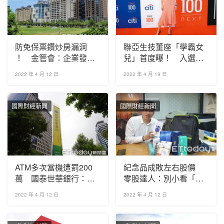
防免保票鑽炒房漏洞
聯亞生技董座「學霸女
！ 金管會：企業發票
兒」首度曝！ 入選
負債比「3倍為限」
《時代》百大人物
2022 年 4 月 12 日
2022 年 4 月 19 日
國際財經新聞
國際財經新聞
ATM多次當機遭罰200
紀念品成敗左右股價
萬 國泰世華銀行：會
零股達人：別小看「小
依指示改善
股東」帶客力
2022 年 4 月 12 日
2022 年 4 月 12 日