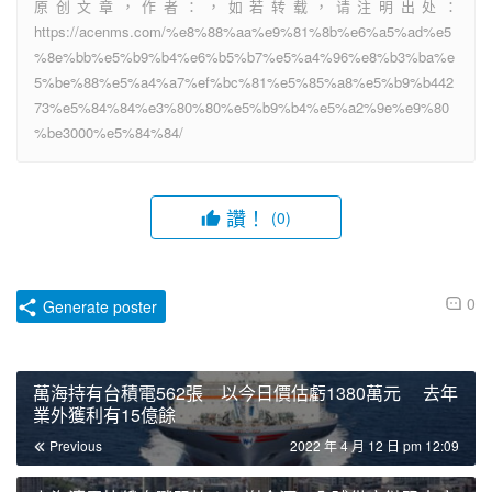
原创文章，作者：，如若转载，请注明出处：
https://acenms.com/%e8%88%aa%e9%81%8b%e6%a5%ad%e5
%8e%bb%e5%b9%b4%e6%b5%b7%e5%a4%96%e8%b3%ba%e
5%be%88%e5%a4%a7%ef%bc%81%e5%85%a8%e5%b9%b442
73%e5%84%84%e3%80%80%e5%b9%b4%e5%a2%9e%e9%80
%be3000%e5%84%84/
讚！
(0)
0
Generate poster
萬海持有台積電562張 以今日價估虧1380萬元 去年
業外獲利有15億餘
Previous
2022 年 4 月 12 日 pm 12:09