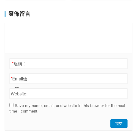
發佈留言
*
暱稱：
*
Email信
箱：
Website:
Save my name, email, and website in this browser for the next
time I comment.
提交