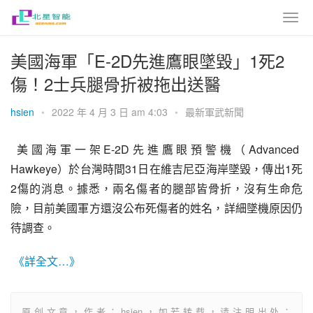
美國海軍「E-2D先進鷹眼墜毀」1死2
傷！2士兵腿骨折被拖出送醫
hsien
•
2022 年 4 月 3 日 am 4:03
•
最新軍武新聞
 美國海軍一架E-2D先進鷹眼預警機（Advanced 
Hawkeye）於台灣時間31日在維吉尼亞海岸墜毀，傳出1死
2傷的消息。據悉，兩名傷者的腿部皆骨折，沒有生命危
險，目前美國軍方還沒公布死傷者的姓名，詳細墜機原因仍
待調查。
《詳全文…》
原创文章，作者：hsien，如若转载，请注明出处：