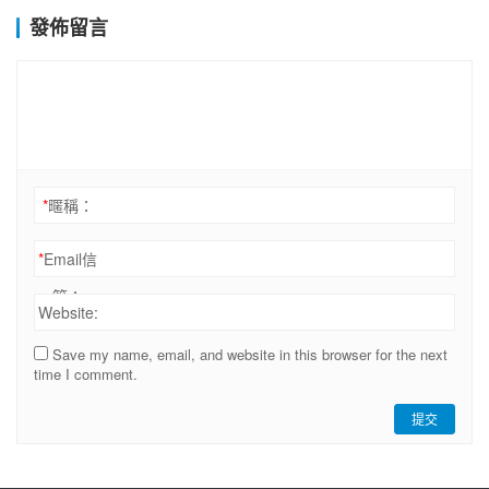
發佈留言
*
暱稱：
*
Email信
箱：
Website:
Save my name, email, and website in this browser for the next
time I comment.
提交