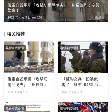
俄軍自毀承諾「攻擊切爾尼戈夫」 州長氣炸：空襲一
整夜！
2022 年 4 月 3 日 am 5:03
Next
相关推荐
最新軍武新聞
最新軍武新聞
俄軍自毀承諾「攻擊切
「蘇聯女兵」如狼似
爾尼戈夫」 州長氣
虎？ 紅軍1945出兵東
炸：空襲一整夜！
北還曾性侵男人？
2022 年 4 月 3 日
2022 年 4 月 3 日
最新軍武新聞
最新軍武新聞