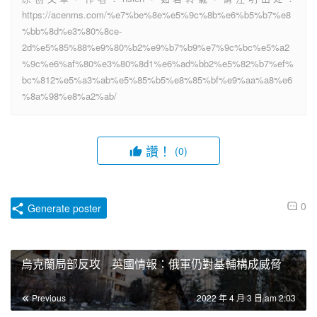
https://acenms.com/%e7%be%8e%e5%9c%8b%e6%b5%b7%e8
%bb%8d%e3%80%8ce-
2d%e5%85%88%e9%80%b2%e9%b7%b9%e7%9c%bc%e5%a2
%9c%e6%af%80%e3%80%8d1%e6%ad%bb2%e5%82%b7%ef%
bc%812%e5%a3%ab%e5%85%b5%e8%85%bf%e9%aa%a8%e6
%8a%98%e8%a2%ab/
讚！
(0)
0
Generate poster
烏克蘭局部反攻 英國情報：俄軍仍對基輔構成威脅
Previous
2022 年 4 月 3 日 am 2:03