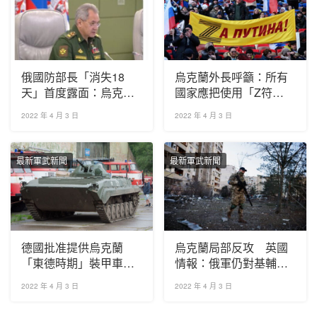
俄國防部長「消失18
烏克蘭外長呼籲：所有
天」首度露面：烏克蘭
國家應把使用「Z符
軍事能力嚴重退化
號」 視為犯罪行為
2022 年 4 月 3 日
2022 年 4 月 3 日
最新軍武新聞
最新軍武新聞
德國批准提供烏克蘭
烏克蘭局部反攻 英國
「東德時期」裝甲車
情報：俄軍仍對基輔構
逆轉軍援消極質疑
成威脅
2022 年 4 月 3 日
2022 年 4 月 3 日