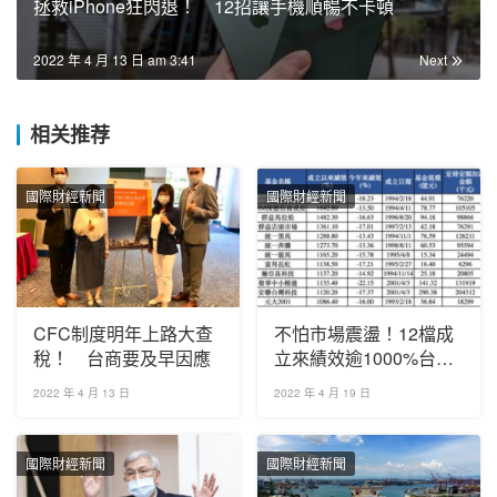
拯救iPhone狂閃退！ 12招讓手機順暢不卡頓
2022 年 4 月 13 日 am 3:41
Next
相关推荐
國際財經新聞
國際財經新聞
CFC制度明年上路大查
不怕市場震盪！12檔成
稅！ 台商要及早因應
立來績效逾1000%台股
基金出列
2022 年 4 月 13 日
2022 年 4 月 19 日
國際財經新聞
國際財經新聞