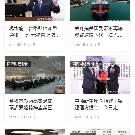
楊金龍：台幣貶值加重
美媒指美國民眾不再爆
通膨 貶1元物價上漲率
買致運價下修 法人：
增0.1~0.17個百分點
運價下修主要是因東亞
2022 年 4 月 13 日
2022 年 4 月 18 日
疫情
國際財經新聞
國際財經新聞
台積電設廠高雄過關！
中油新董座李順欽、總
環評通過楠梓產業園
經理方振仁 今日走馬
區 市府將交付土地
上任
2022 年 4 月 12 日
2022 年 4 月 12 日