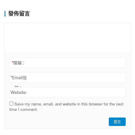
發佈留言
*
暱稱：
*
Email信
箱：
Website:
Save my name, email, and website in this browser for the next
time I comment.
提交