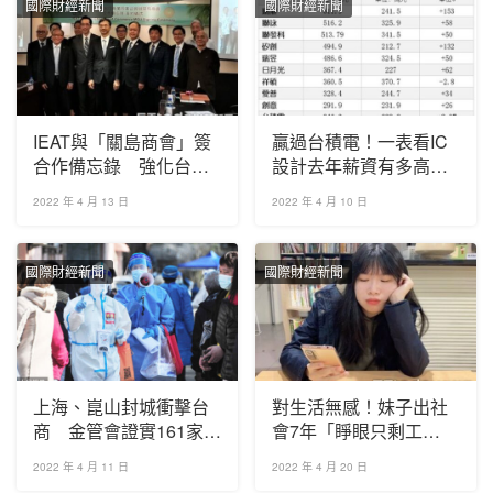
國際財經新聞
國際財經新聞
IEAT與「關島商會」簽
贏過台積電！一表看IC
合作備忘錄 強化台美
設計去年薪資有多高
經貿合作
這一家衝破600萬
2022 年 4 月 13 日
2022 年 4 月 10 日
國際財經新聞
國際財經新聞
上海、崑山封城衝擊台
對生活無感！妹子出社
商 金管會證實161家停
會7年「睜眼只剩工
工！
作」 網爆共鳴：真的
2022 年 4 月 11 日
2022 年 4 月 20 日
累