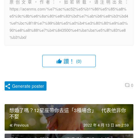
原创文章，作者：，如若转载，请注明出处：
https://acenms.com/%e7%ac%ac52%e5%b1%86%e5%85%a8%
e5%9c%8b%e6%8a%80%e8%83%bd%e7%ab%b6%e8%b3%bd4
%ef%bc%8f18%e7%99%bb%e5%a0%b4%e3%80%80%e9%a0%
90%e8%a8%88%e7%b4%843500%e4%ba%ba%e5%8f%83%e8
%b3%bd/
讚！
(0)
0
Generate poster
想婚了嗎？12星座帶你去這「3種場合」 代表他非你
不娶
Previous
2022 年 4 月 13 日 am 2:59