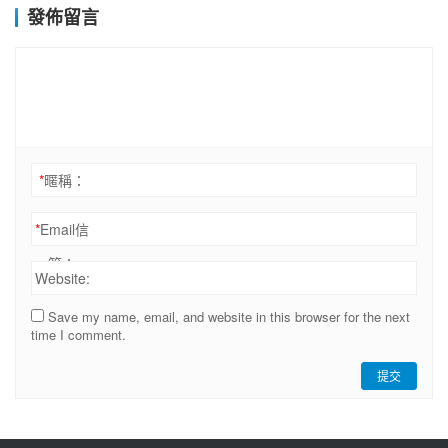
發佈留言
*
暱稱：
*
Email信
箱：
Website:
Save my name, email, and website in this browser for the next
time I comment.
提交