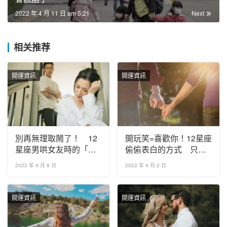
2022 年 4 月 11 日 am 5:21
Next
相关推荐
開運資訊
開運資訊
別再無理取鬧了！ 12
開玩笑=喜歡你！12星座
星座男哄女友時的「心
偷偷表白的方式 只希
裡話」大公開
望你收了他
2022 年 4 月 8 日
2022 年 4 月 2 日
開運資訊
開運資訊