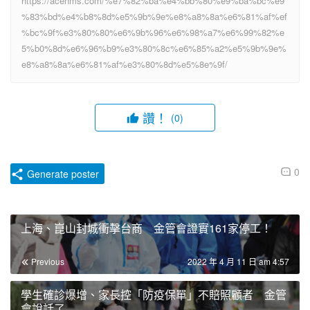
https://acenms.com/%e7%82%ba%e4%bb%80%e9%ba%bc%e9
%83%bd%e4%b8%8d%e5%9b%9e%e8%a8%8a%e6%81%af%ef
%bc%9f%e3%80%80%e6%9b%96%e6%98%a7%e6%99%82%e
5%b0%8d%e6%96%b9%e3%80%8c%e6%85%a2%e5%9b%9e%
e8%a8%8a%e6%81%af%e3%80%8d%e5%8e%9f/
讚！
(0)
0
Generate poster
上海、崑山封城衝擊台商 金管會證實161家停工！
Previous
2022 年 4 月 11 日 am 4:57
學生確診爆增、家長控「防疫保單」不賠照顧者 金管
會說話了