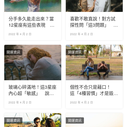
分手多久能走出來？當
喜歡不敢直說！對方試
12星座有這些表現 代
探性問「這3問題」 就
表已經「放下你」
是想跟你在一起
2022 年 4 月 2 日
2022 年 4 月 2 日
開運資訊
開運資訊
玻璃心碎滿地！這3星座
個性不合只是藉口！
內心超「敏感」 說者
這「4種習慣」才是毀掉
無心他卻難過整天
愛情的真正原因
2022 年 4 月 2 日
2022 年 4 月 2 日
開運資訊
開運資訊