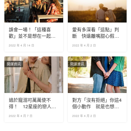
誤會一場！「這種喜
愛有多深看「這點」判
歡」並不是想在一起
斷 快遠離嘴甜心假星
而是代表其他意思
座男！
2022 年 4 月 14 日
2022 年 4 月 2 日
開運資訊
開運資訊
過於寵溺可萬萬使不
對方「沒有拒絕」你這4
得！ 12星座的戀人求
個小動作 就是也想跟
生守則
你在一起！
2022 年 4 月 7 日
2022 年 4 月 2 日