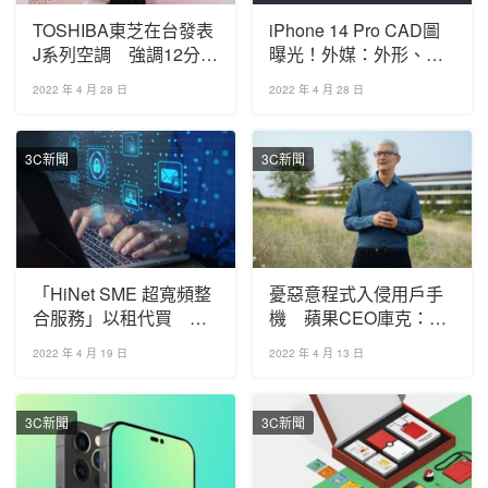
TOSHIBA東芝在台發表
iPhone 14 Pro CAD圖
J系列空調 強調12分鐘
曝光！外媒：外形、晶
快速降溫
片、鏡頭都更好
2022 年 4 月 28 日
2022 年 4 月 28 日
3C新聞
3C新聞
「HiNet SME 超寬頻整
憂惡意程式入侵用戶手
合服務」以租代買 輕
機 蘋果CEO庫克：反
鬆換裝新世代閘道器
壟斷措施傷害隱私安全
2022 年 4 月 19 日
2022 年 4 月 13 日
3C新聞
3C新聞