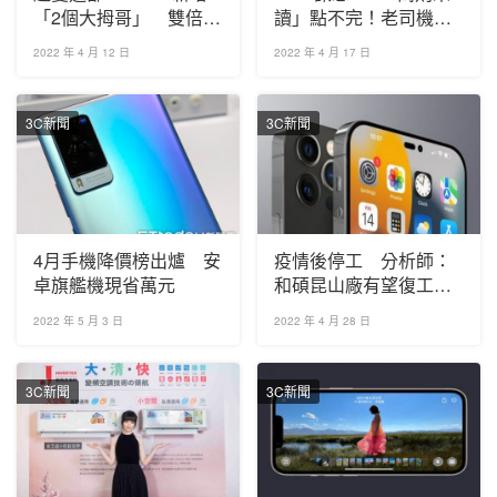
「2個大拇哥」 雙倍按
讀」點不完！老司機邪
讚表達喜愛
喊不單純 教1招秒解
2022 年 4 月 12 日
2022 年 4 月 17 日
3C新聞
3C新聞
4月手機降價榜出爐 安
疫情後停工 分析師：
卓旗艦機現省萬元
和碩昆山廠有望復工、
產能恢復4到6成
2022 年 5 月 3 日
2022 年 4 月 28 日
3C新聞
3C新聞