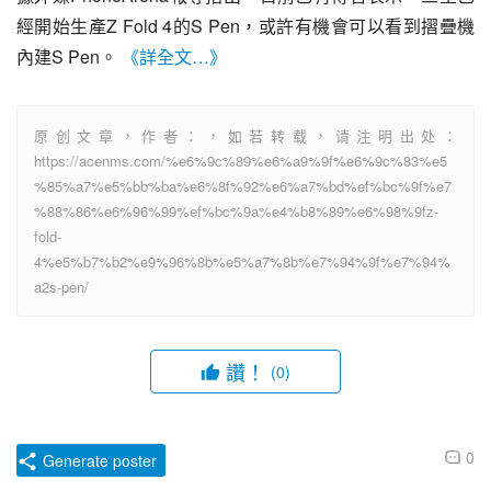
經開始生產Z Fold 4的S Pen，或許有機會可以看到摺疊機
內建S Pen。 
《詳全文…》
原创文章，作者：，如若转载，请注明出处：
https://acenms.com/%e6%9c%89%e6%a9%9f%e6%9c%83%e5
%85%a7%e5%bb%ba%e6%8f%92%e6%a7%bd%ef%bc%9f%e7
%88%86%e6%96%99%ef%bc%9a%e4%b8%89%e6%98%9fz-
fold-
4%e5%b7%b2%e9%96%8b%e5%a7%8b%e7%94%9f%e7%94%
a2s-pen/
讚！
(0)
0
Generate poster