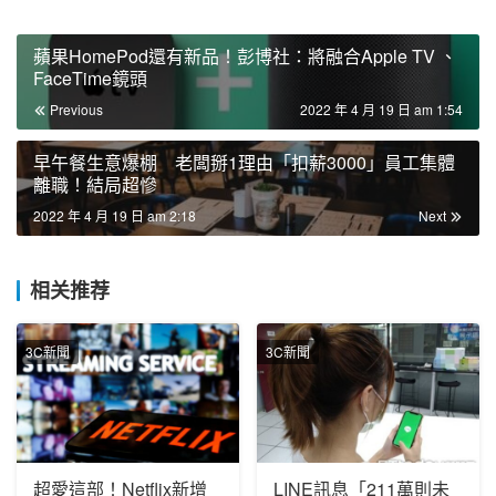
蘋果HomePod還有新品！彭博社：將融合Apple TV 、
FaceTime鏡頭
Previous
2022 年 4 月 19 日 am 1:54
早午餐生意爆棚 老闆掰1理由「扣薪3000」員工集體
離職！結局超慘
2022 年 4 月 19 日 am 2:18
Next
相关推荐
3C新聞
3C新聞
超愛這部！Netflix新增
LINE訊息「211萬則未