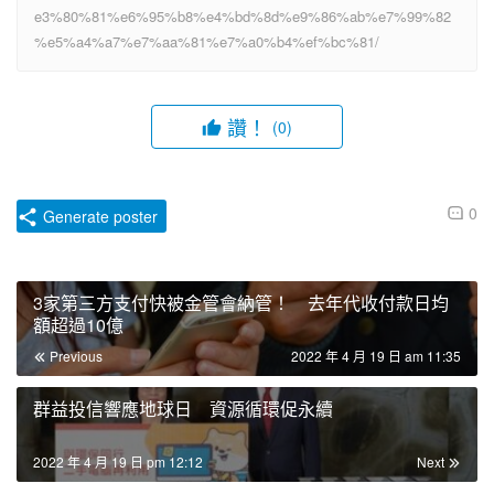
e3%80%81%e6%95%b8%e4%bd%8d%e9%86%ab%e7%99%82
%e5%a4%a7%e7%aa%81%e7%a0%b4%ef%bc%81/
讚！
(0)
0
Generate poster
3家第三方支付快被金管會納管！ 去年代收付款日均
額超過10億
Previous
2022 年 4 月 19 日 am 11:35
群益投信響應地球日 資源循環促永續
2022 年 4 月 19 日 pm 12:12
Next