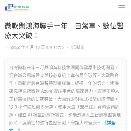
微軟與鴻海聯手一年 自駕車、數位醫
療大突破！
•
2022 年 4 月 19 日 am 11:55
•
3C新聞
台灣微軟去年三月與鴻海科技集團開啟雲原生技術開發、
混合辦公場域建立與核心系統上雲布局全球等三大戰略合
作，重新定義台灣智慧製造樣貌；經過一年的努力，鴻海
研究院憑藉微軟 Azure 雲端平台的高速算力，取得多項人
工智慧技術的研究突破，大幅減少對抗式模型訓練時間，
從 3 小時縮短到 5 分鐘，使用大量「無標註」資料做預訓
練，建立 AI 模型訓練新範式；也能透過人工智慧模型實現
即時、連續性的進行血壓偵測，守護大眾健康。
《詳全
文…》