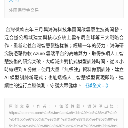
外匯保證金交易
 台灣微軟去年三月與鴻海科技集團開啟雲原生技術開發、
混合辦公場域建立與核心系統上雲布局全球等三大戰略合
作，重新定義台灣智慧製造樣貌；經過一年的努力，鴻海研
究院憑藉微軟 Azure 雲端平台的高速算力，取得多項人工智
慧技術的研究突破，大幅減少對抗式模型訓練時間，從 3 小
時縮短到 5 分鐘，使用大量「無標註」資料做預訓練，建立 
AI 模型訓練新範式；也能透過人工智慧模型實現即時、連
續性的進行血壓偵測，守護大眾健康。 
《詳全文…》
原创文章，作者：，如若转载，请注明出处：
https://acenms.com/%e5%be%ae%e8%bb%9f%e8%88%87%e9
%b4%bb%e6%b5%b7%e8%81%af%e6%89%8b%e4%b8%80%e
5%b9%b4%e3%80%80%e8%87%aa%e9%a7%95%e8%bb%8a%