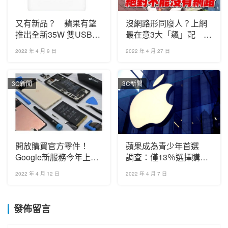
又有新品？ 蘋果有望
沒網路形同廢人？上網
推出全新35W 雙USB-C
最在意3大「飆」配 中
電源轉接器
華電信HiNet光世代快又
2022 年 4 月 9 日
2022 年 4 月 27 日
給力
3C新聞
3C新聞
開放購買官方零件！
蘋果成為青少年首選
Google新服務今年上
調查：僅13％選擇購買
線 Pixel手機也能自己
安卓
2022 年 4 月 12 日
2022 年 4 月 7 日
修
發佈留言