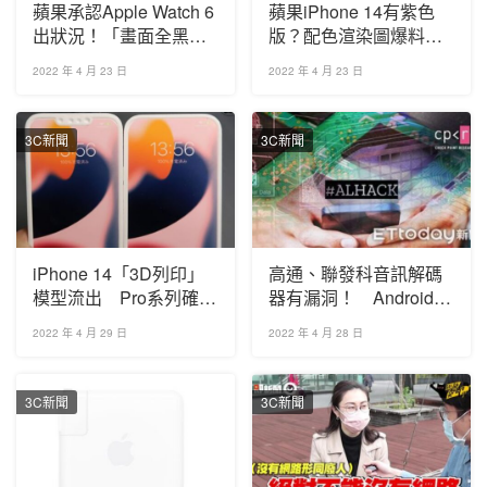
蘋果承認Apple Watch 6
蘋果iPhone 14有紫色
出狀況！「畫面全黑」
版？配色渲染圖爆料曝
免費維修 資格查詢看
光 原彩閃光燈將升級
2022 年 4 月 23 日
2022 年 4 月 23 日
這
3C新聞
3C新聞
iPhone 14「3D列印」
高通、聯發科音訊解碼
模型流出 Pro系列確認
器有漏洞！ Android手
為打孔螢幕
機沒更新恐被駭
2022 年 4 月 29 日
2022 年 4 月 28 日
3C新聞
3C新聞