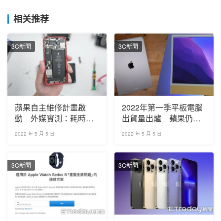
相关推荐
3C新聞
3C新聞
蘋果自主維修計畫啟
2022年第一季平板電腦
動 外媒實測：耗時、
出貨量出爐 蘋果仍位
困難且不划算
居領導地位
2022 年 5 月 5 日
2022 年 5 月 5 日
3C新聞
3C新聞