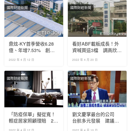
國際財經新聞
國際財經新聞
鼎炫-KY首季營收6.28
看好ABF載板成長！外
億、年增7.53% 創歷
資喊買這3檔 調高欣
年同期新高
興、景碩目標價
2022 年 4 月 12 日
2022 年 4 月 20 日
國際財經新聞
國際財經新聞
「防疫保單」擬從寬！
劉文慶掌最台的公司
輕症居家照顧理賠 2週
台航多元發展 建議陽
內出爐
明也朝物流等做多元化
2022 年 4 月 12 日
2022 年 4 月 10 日