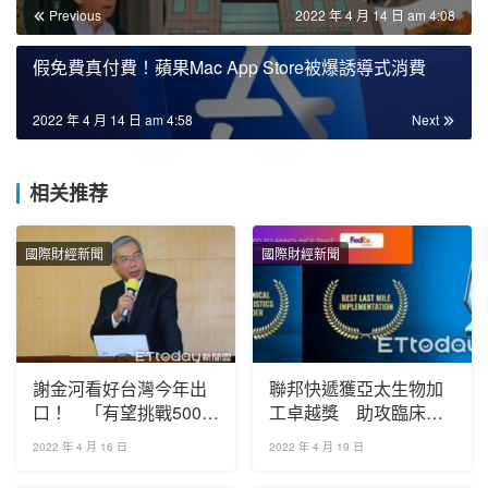
Previous
2022 年 4 月 14 日 am 4:08
假免費真付費！蘋果Mac App Store被爆誘導式消費
2022 年 4 月 14 日 am 4:58
Next
相关推荐
國際財經新聞
國際財經新聞
謝金河看好台灣今年出
聯邦快遞獲亞太生物加
口！ 「有望挑戰5000
工卓越獎 助攻臨床試
億美元」
驗市場成長
2022 年 4 月 16 日
2022 年 4 月 19 日