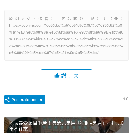
原创文章，作者：，如若转载，请注明出处：
https://acenms.com/%e5%bc%b5%e5%9c%8b%e7%85%92%e8
%a1%a8%e6%98%8e%e5%8f%aa%e6%98%af%e6%9a%ab%e6
%99%82%e4%bb%a3%e7%ae%a1%e7%ab%8b%e6%a6%ae%e
3%80%80%e8%a6%81%e5%a5%bd%e5%a5%bd%e6%8a%8a%
e6%98%9f%e5%ae%87%e5%81%9a%e5%a5%bd/
讚！
(0)
0
Generate poster
地表最受矚目爭產！長榮兄弟用「律師+黑道」互打…6
年不往來