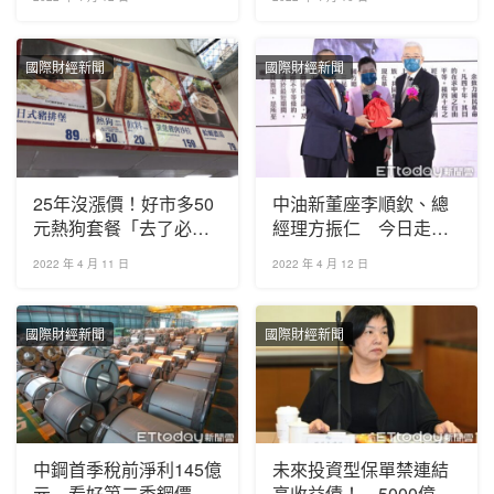
經營
國際財經新聞
國際財經新聞
25年沒漲價！好市多50
中油新董座李順欽、總
元熱狗套餐「去了必
經理方振仁 今日走馬
買」 他揭背後心機
上任
2022 年 4 月 11 日
2022 年 4 月 12 日
國際財經新聞
國際財經新聞
中鋼首季稅前淨利145億
未來投資型保單禁連結
元 看好第二季鋼價易
高收益債！ 5000億規