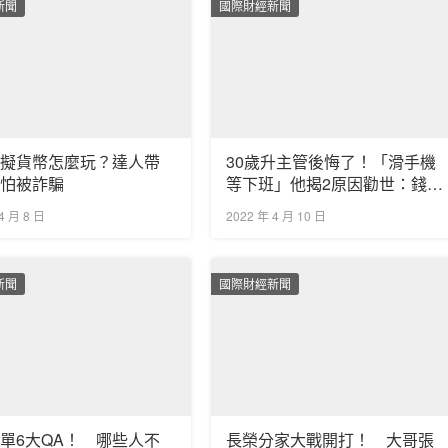
新聞
國際財經新聞
虛擬貨幣怎麼玩？達人帶
30歲升主管後悔了！「滑手機
不怕被詐騙
等下班」他揭2原因勸世：錢夠
用就好
4 月 8 日
2022 年 4 月 10 日
新聞
國際財經新聞
單6大QA！ 哪些人不
長榮分家大戰開打！ 大哥張