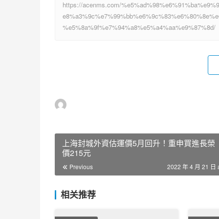
https://acenms.com/%e5%ad%98%e6%91%ba%e
e8%a3%9c%e7%99%bb%e6%9c%83%e6%80%8e%e
%e5%8a%9f%e7%94%a8%e5%a4%aa%e9%87%8d/
上海封城外資估運價5月回升！重申買進長榮
價215元
Previous
2022 年 4 月 21 日 
相关推荐