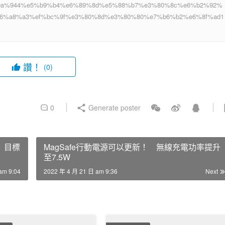
9%9a%944%e5%b9%b4%e6%89%8d%e5%88%b7%e3%80%8c%e6%b2%92%
6%a8%a3%ef%bc%9f%e3%80%8d%e3%80%80%e7%b6%b2%e6%8f%ad1
讚！
(0)
0
Generate poster
 目標
MagSafe行動電源可以更新！ 無線充電功率提升
至7.5W
am 9:04
2022 年 4 月 21 日 am 9:36
Next