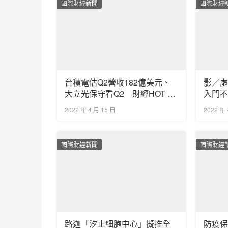
國際財經新聞
國際財經
台積電估Q2營收182億美元、
影／
大立光保守看Q2 財經HOT 5
入門
一次看
2022 年 4 月 15 日
2022 年 
國際財經新聞
國際財經
路迦「汐止細胞中心」擬推全
防疫保