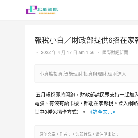
報稅小白／財政部提供6招在家
•
2022 年 4 月 17 日 am 1:56
•
國際財經新聞
小資族投資,智能理財,投資與理財,理財達人
 五月報稅即將開跑，財政部請民眾支持一起加入「在家報稅國家隊」，可省時省力、安心防疫，無論是用手機或
電腦、有沒有讀卡機，都能在家報稅。登入網路
其中3種免插卡方式）。 
《詳全文…》
原创文章，作者：，如若转载，请注明出处：