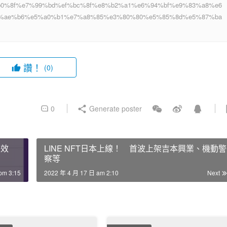
5%b0%8f%e7%99%bd%ef%bc%8f%e8%b2%a1%e6%94%bf%e9%83%a8%e6
%ae%b6%e5%a0%b1%e7%a8%85%e3%80%80%e5%85%8d%e5%87%ba
讚！
(0)
0
Generate poster
生效
LINE NFT日本上線！ 首波上架吉本興業、機動警
察等
pm 3:15
2022 年 4 月 17 日 am 2:10
Next