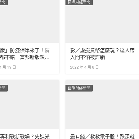
新聞
國際財經新聞
改版」防疫保單來了！隔
影／虛擬貨幣怎麼玩？達人帶
診都不賠 富邦新版鎖定
入門不怕被詐騙
最高賠50萬」
4 月 19 日
2022 年 4 月 8 日
新聞
國際財經新聞
光專利戰新戰場？先進光
最有錢／救救電子股！跌深就