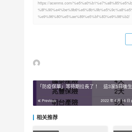
https://acenms.com/%e5%a0%b1%e7%a8%85%e
%8f%90%e4%be%9b6%e6%8b%9b%e5%9c%a8%e5
%e9%96%80%e5%ae%89%e5%bf%83%e9%98%b2/
「防疫保單」等待期拉長了！ 這3家5日後
Previous
2022 年 4 月 16 日 
相关推荐