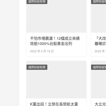
國際財經新聞
國際財經
不怕市場震盪！12檔成立來績
「大
效逾1000%台股基金出列
離確
住院「
2022 年 4 月 19 日
2022 年 
國際財經新聞
國際財經
K董出招！立榮在長榮航太董
大立