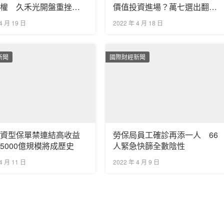
侵權 久禾光開盤重挫
價值投資進場？萬七選出翻倍
存股術！
4 月 19 日
2022 年 4 月 18 日
新聞
國際財經新聞
投資型保單禁連結高收益
勞保局員工確診再添一人 66
5000億規模將成歷史
人緊急快篩全數陰性
4 月 11 日
2022 年 4 月 9 日