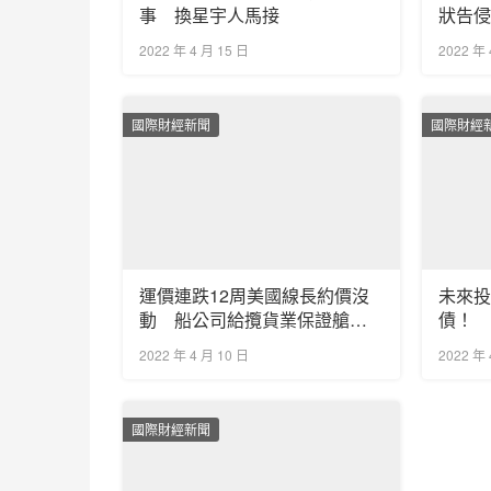
事 換星宇人馬接
狀告
14％
2022 年 4 月 15 日
2022 年 
國際財經新聞
國際財經
運價連跌12周美國線長約價沒
未來
動 船公司給攬貨業保證艙位
債！ 
還減二到三成
2022 年 4 月 10 日
2022 年 
國際財經新聞