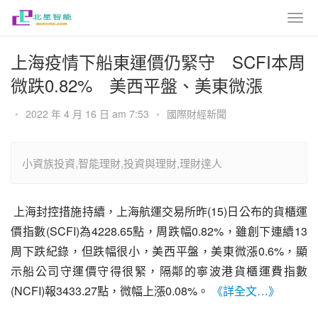
上海疫情下船東運價仍緊守 SCFI本周
微跌0.82% 美西平盤、美東微漲
•
2022 年 4 月 16 日 am 7:53
•
國際財經新聞
小資族投資,智能理財,投資與理財,理財達人
 上海封控措施持續，上海航運交易所昨(15)日公布的貨櫃運
價指數(SCFI)為4228.65點，周跌幅0.82%，雖創下連續13
周下跌紀錄，但跌幅很小，美西平盤，美東微漲0.6%，顯
示船公司守運價守得很緊，隔鄰的寧波港貨櫃運費指數
(NCFI)報3433.27點，微幅上漲0.08%。 
《詳全文…》