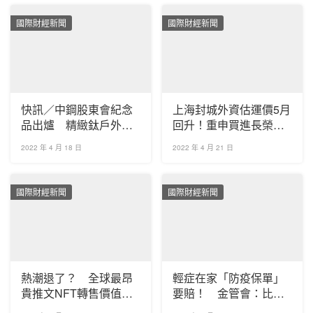
國際財經新聞
國際財經新聞
快訊／中鋼股東會紀念
上海封城外資估運價5月
品出爐 精緻鈦戶外型
回升！重申買進長榮
環保餐具再掀熱潮
目標價215元
2022 年 4 月 18 日
2022 年 4 月 21 日
國際財經新聞
國際財經新聞
熱潮退了？ 全球最昂
輕症在家「防疫保單」
貴推文NFT轉售價值一
要賠！ 金管會：比照
年爆跌99%
一般住院理賠