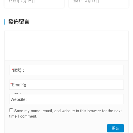
2022 年 4 月 17 日
2022 年 4 月 19 日
發佈留言
*
暱稱：
*
Email信
箱：
Website:
Save my name, email, and website in this browser for the next
time I comment.
提交