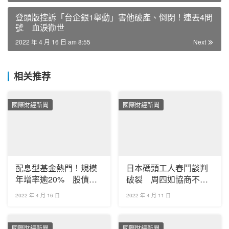
登頭版控訴「台企銀1舉動」害他破產、倒閉！連丟4問
號 血淚勸世
2022 年 4 月 16 日 am 8:55
Next
相关推荐
國際財經新聞
國際財經新聞
配息型基金熱門！規模
日本碼頭工人春鬥談判
年增率逾20% 股債平
破裂 周四如協商不成
衡型占41％「成長最
17日會展開24小時罷工
2022 年 4 月 16 日
2022 年 4 月 11 日
猛」
國際財經新聞
國際財經新聞