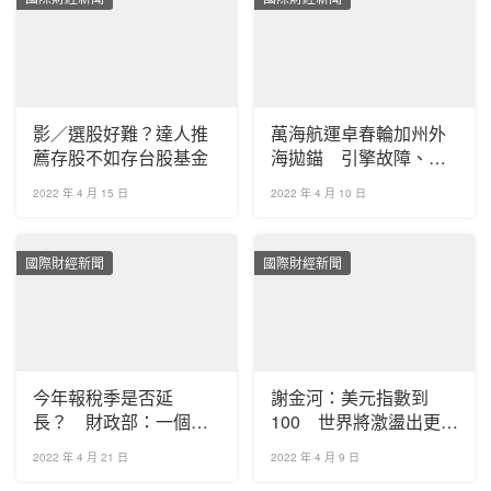
影／選股好難？達人推
萬海航運卓春輪加州外
薦存股不如存台股基金
海拋錨 引擎故障、載
有800個貨櫃
2022 年 4 月 15 日
2022 年 4 月 10 日
國際財經新聞
國際財經新聞
今年報稅季是否延
謝金河：美元指數到
長？ 財政部：一個月
100 世界將激盪出更巨
為原則、隨疫情滾動檢
大變化
2022 年 4 月 21 日
2022 年 4 月 9 日
討