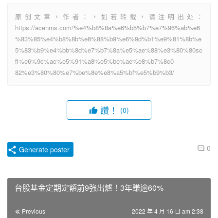
原创文章，作者：，如若转载，请注明出处：
https://acenms.com/%e4%b8%8a%e6%b5%b7%e7%96%ab%e6
%83%85%e4%b8%8b%e8%88%b9%e6%9d%b1%e9%81%8b%e
5%83%b9%e4%bb%8d%e7%b7%8a%e5%ae%88%e3%80%80sc
fi%e6%9c%ac%e5%91%a8%e5%be%ae%e8%b7%8c0-
82%e3%80%80%e7%be%8e%e8%a5%bf%e5%b9%b3/
讚！
(0)
0
Generate poster
台股基金定期定額前9強出爐！3年賺逾60%
Previous
2022 年 4 月 16 日 am 2:38