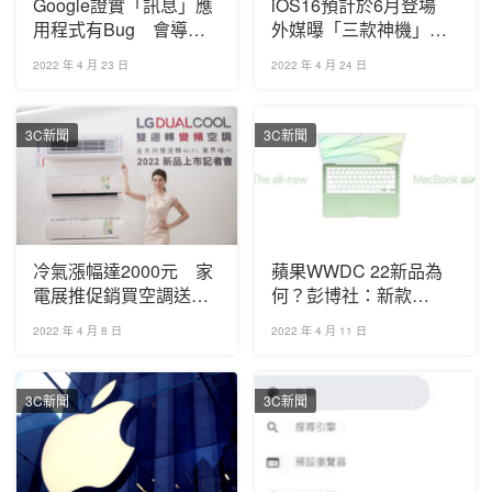
Google證實「訊息」應
iOS16預計於6月登場
用程式有Bug 會導致
外媒曝「三款神機」遭
手機電力耗盡並發燙
捨棄
2022 年 4 月 23 日
2022 年 4 月 24 日
3C新聞
3C新聞
冷氣漲幅達2000元 家
蘋果WWDC 22新品為
電展推促銷買空調送微
何？彭博社：新款
波爐、空氣清淨機
MacBook Air有望亮相
2022 年 4 月 8 日
2022 年 4 月 11 日
3C新聞
3C新聞