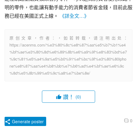
明的零件，也能讓有動手能力的消費者節省金錢，目前此服
務已經在美國正式上線。 
《詳全文…》
原创文章，作者：，如若转载，请注明出处：
https://acenms.com/%e3%80%8c%e8%87%aa%e5%b7%b1%e4
%bf%ae%e3%80%8d%e6%89%8b%e6%a9%9f%e8%83%bd%e7
%9c%81%e5%a4%9a%e5%b0%91%ef%bc%9f%e3%80%80ipho
ne%e8%87%aa%e4%b8%bb%e7%b6%ad%e4%bf%ae%e6%9c
%8d%e5%8b%99%e5%9c%a8%e7%be%8e/
讚！
(0)
0
Generate poster