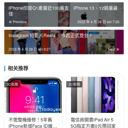
iPhone印度Q1產量近100萬支 iPhone 13、12銷量最
佳
Previous
2022 年 4 月 28 日 am 7:35
Instagram 短影片Reels 今起正式登台！
2022 年 4 月 28 日 am 9:27
Next
相关推荐
3C新聞
3C新聞
不需整機維修！5年舊
電信商開賣iPad Air 5
iPhone新增Face ID維修
5G指定方案0元帶回家