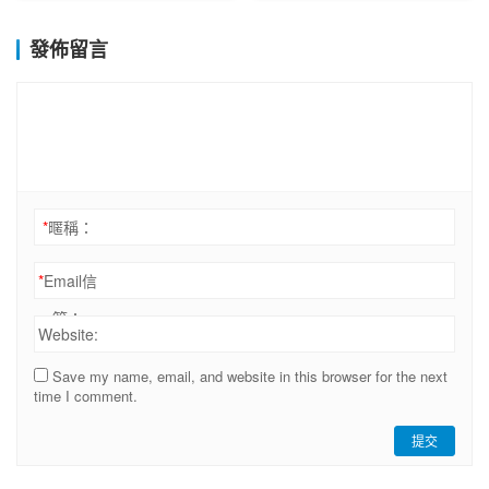
發佈留言
*
暱稱：
*
Email信
箱：
Website:
Save my name, email, and website in this browser for the next
time I comment.
提交