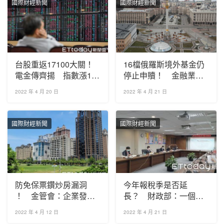
國際財經新聞
國際財經新聞
台股重返17100大關！
16檔俄羅斯境外基金仍
電金傳齊揚 指數漲155
停止申贖！ 金融業對
點收17148
俄曝險2個月減近600億
2022 年 4 月 20 日
2022 年 4 月 21 日
國際財經新聞
國際財經新聞
防免保票鑽炒房漏洞
今年報稅季是否延
！ 金管會：企業發票
長？ 財政部：一個月
負債比「3倍為限」
為原則、隨疫情滾動檢
2022 年 4 月 12 日
2022 年 4 月 21 日
討