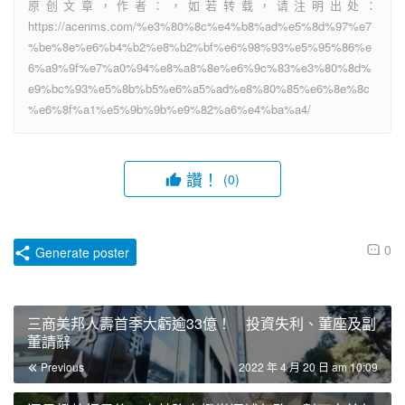
原创文章，作者：，如若转载，请注明出处：
https://acenms.com/%e3%80%8c%e4%b8%ad%e5%8d%97%e7
%be%8e%e6%b4%b2%e8%b2%bf%e6%98%93%e5%95%86%e
6%a9%9f%e7%a0%94%e8%a8%8e%e6%9c%83%e3%80%8d%
e9%bc%93%e5%8b%b5%e6%a5%ad%e8%80%85%e6%8e%8c
%e6%8f%a1%e5%9b%9b%e9%82%a6%e4%ba%a4/
讚！
(0)
0
Generate poster
三商美邦人壽首季大虧逾33億！ 投資失利、董座及副
董請辭
Previous
2022 年 4 月 20 日 am 10:09