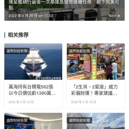
運星艦執行最後一次基隆島燈塔運補任務 劃下完美句
點
2022 年 4 月 20 日 am 11:52
Next
相关推荐
國際財經新聞
國際財經新聞
萬海持有台積電562張
「2生肖、2星座」威力
以今日價估虧1380萬元
彩偏財運！專家建議投
去年業外獲利有15億
注前 吃白吐司助攻
2022 年 4 月 12 日
2022 年 4 月 18 日
餘
國際財經新聞
國際財經新聞