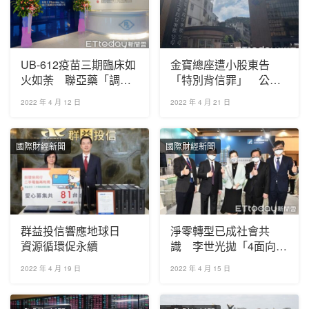
UB-612疫苗三期臨床如
金寶總座遭小股東告
火如荼 聯亞藥「調
「特別背信罪」 公司
配、充填、包裝」一手
急聲明：已提誣告反制
2022 年 4 月 12 日
2022 年 4 月 21 日
包辦
國際財經新聞
國際財經新聞
群益投信響應地球日
淨零轉型已成社會共
資源循環促永續
識 李世光拋「4面向」
助產業減碳
2022 年 4 月 19 日
2022 年 4 月 15 日