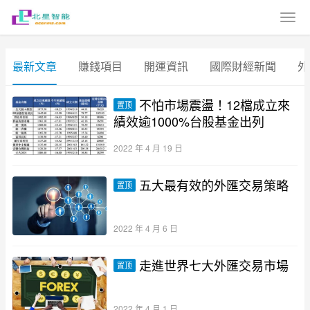
最新文章
賺錢項目
開運資訊
國際財經新聞
外
不怕市場震盪！12檔成立來
置顶
績效逾1000%台股基金出列
2022 年 4 月 19 日
五大最有效的外匯交易策略
置顶
2022 年 4 月 6 日
走進世界七大外匯交易市場
置顶
2022 年 4 月 1 日